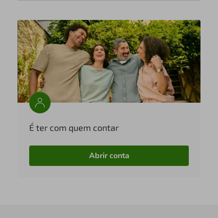
É ter com quem contar
Abrir conta