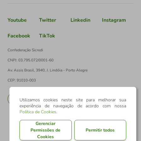
Youtube
Twitter
Linkedin
Instagram
Facebook
TikTok
Confederação Sicredi
CNPJ: 03.795.072/0001-60
Av. Assis Brasil, 3940, J. Lindóia - Porto Alegre
CEP: 91010-003
PT
EN
Utilizamos cookies neste site para melhorar sua
experiência de navegação de acordo com nossa
Política de Cookies
.
Gerenciar
Permissões de
Permitir todos
Cookies