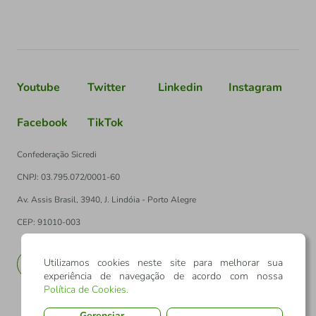
Youtube
Twitter
Linkedin
Instagram
Facebook
TikTok
Confederação Sicredi
CNPJ: 03.795.072/0001-60
Av. Assis Brasil, 3940, J. Lindóia - Porto Alegre
CEP: 91010-003
Utilizamos cookies neste site para melhorar sua
PT
EN
experiência de navegação de acordo com nossa
Política de Cookies
.
Gerenciar