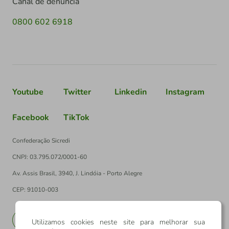
Canal de denúncia
0800 602 6918
Youtube
Twitter
Linkedin
Instagram
Facebook
TikTok
Confederação Sicredi
CNPJ: 03.795.072/0001-60
Av. Assis Brasil, 3940, J. Lindóia - Porto Alegre
CEP: 91010-003
PT
EN
Utilizamos cookies neste site para melhorar sua