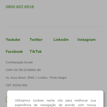
0800 602 6918
Youtube
Twitter
Linkedin
Instagram
Facebook
TikTok
Confederação Sicredi
CNPJ: 03.795.072/0001-60
Av. Assis Brasil, 3940, J. Lindóia - Porto Alegre
CEP: 91010-003
PT
EN
Utilizamos cookies neste site para melhorar sua
experiência de navegação de acordo com nossa