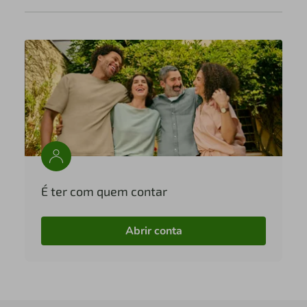
É ter com quem contar
Abrir conta