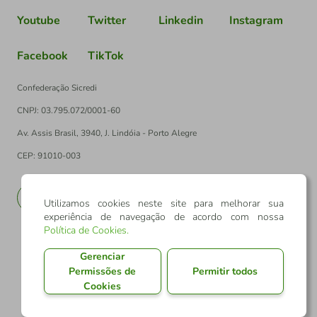
Youtube
Twitter
Linkedin
Instagram
Facebook
TikTok
Confederação Sicredi
CNPJ: 03.795.072/0001-60
Av. Assis Brasil, 3940, J. Lindóia - Porto Alegre
CEP: 91010-003
PT
EN
Utilizamos cookies neste site para melhorar sua
experiência de navegação de acordo com nossa
Política de Cookies
.
Gerenciar
Permissões de
Permitir todos
Cookies