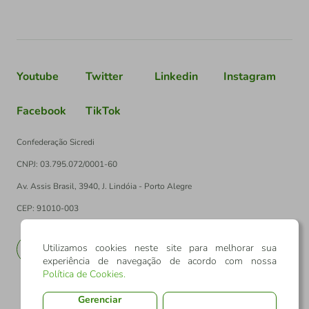
Youtube
Twitter
Linkedin
Instagram
Facebook
TikTok
Confederação Sicredi
CNPJ: 03.795.072/0001-60
Av. Assis Brasil, 3940, J. Lindóia - Porto Alegre
CEP: 91010-003
Utilizamos cookies neste site para melhorar sua
PT
EN
experiência de navegação de acordo com nossa
Política de Cookies
.
Gerenciar