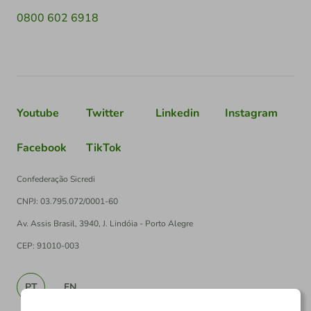
0800 602 6918
Youtube
Twitter
Linkedin
Instagram
Facebook
TikTok
Confederação Sicredi
CNPJ: 03.795.072/0001-60
Av. Assis Brasil, 3940, J. Lindóia - Porto Alegre
CEP: 91010-003
PT
EN