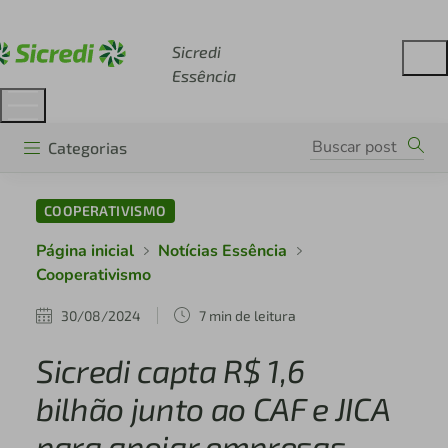
Acesse sicredi.com.br
Sicredi
Essência
Categorias
COOPERATIVISMO
Página inicial
Notícias Essência
Cooperativismo
30/08/2024
7 min de leitura
Sicredi capta R$ 1,6
bilhão junto ao CAF e JICA
para apoiar empresas