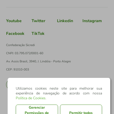
Youtube
Twitter
Linkedin
Instagram
Facebook
TikTok
Confederação Sicredi
CNPJ: 03.795.072/0001-60
Av. Assis Brasil, 3940, J. Lindóia - Porto Alegre
CEP: 91010-003
PT
EN
Utilizamos cookies neste site para melhorar sua
experiência de navegação de acordo com nossa
Política de Cookies
.
Gerenciar
Permissões de
Permitir todos