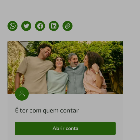
É ter com quem contar
Abrir conta