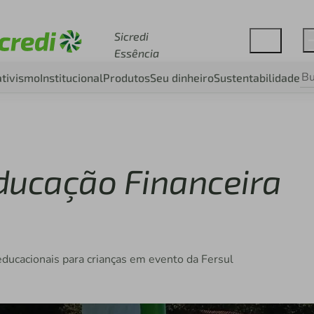
Acesse sicredi.com.br
Sicredi
Essência
tivismo
Institucional
Produtos
Seu dinheiro
Sustentabilidade
ducação Financeira
educacionais para crianças em evento da Fersul