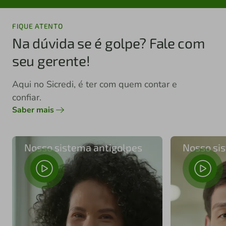
FIQUE ATENTO
Na dúvida se é golpe? Fale com
seu gerente!
Aqui no Sicredi, é ter com quem contar e
confiar.
Saber mais
Nosso sistema antigolpes
Nosso si