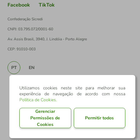
Facebook
TikTok
Confederação Sicredi
CNPJ: 03.795.072/0001-60
Av. Assis Brasil, 3940, J. Lindóia - Porto Alegre
CEP: 91010-003
PT
EN
Utilizamos cookies neste site para melhorar sua
experiência de navegação de acordo com nossa
Política de Cookies
.
Gerenciar
Permissões de
Permitir todos
Cookies