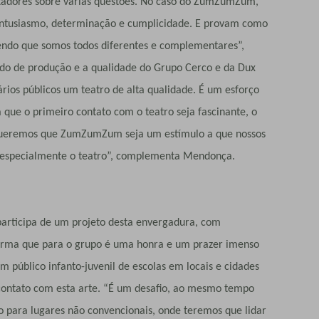
dores sobre várias questões. No caso do ZumZumZum,
 entusiasmo, determinação e cumplicidade. E provam como
endo que somos todos diferentes e complementares”,
o de produção e a qualidade do Grupo Cerco e da Dux
rios públicos um teatro de alta qualidade. É um esforço
 que o primeiro contato com o teatro seja fascinante, o
“Queremos que ZumZumZum seja um estímulo a que nossos
, especialmente o teatro”, complementa Mendonça.
ticipa de um projeto desta envergadura, com
afirma que para o grupo é uma honra e um prazer imenso
m público infanto-juvenil de escolas em locais e cidades
ontato com esta arte. “É um desafio, ao mesmo tempo
o para lugares não convencionais, onde teremos que lidar