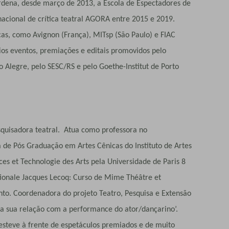
dena, desde março de 2013, a Escola de Espectadores de
 nacional de crítica teatral AGORA entre 2015 e 2019.
icas, como Avignon (França), MITsp (São Paulo) e FIAC
ios eventos, premiações e editais promovidos pelo
o Alegre, pelo SESC/RS e pelo Goethe-Institut de Porto
isadora teatral. Atua como professora no
e Pós Graduação em Artes Cênicas do Instituto de Artes
es et Technologie des Arts pela Universidade de Paris 8
tionale Jacques Lecoq: Curso de Mime Théâtre et
o. Coordenadora do projeto Teatro, Pesquisa e Extensão
e a sua relação com a performance do ator/dançarino’.
esteve à frente de espetáculos premiados e de muito