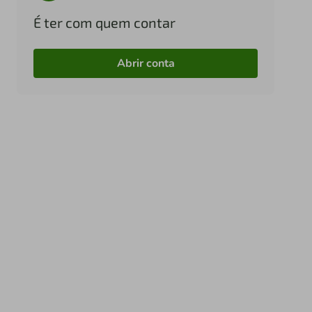
É ter com quem contar
Abrir conta