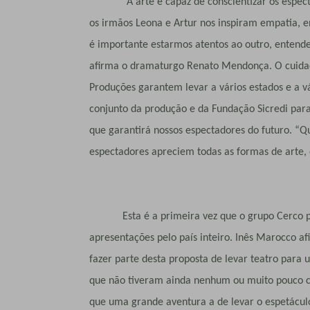
“A arte é capaz de conscientizar os especta
os irmãos Leona e Artur nos inspiram empatia,
é importante estarmos atentos ao outro, entend
afirma o dramaturgo Renato Mendonça. O cuidad
Produções garantem levar a vários estados e a vá
conjunto da produção e da Fundação Sicredi para
que garantirá nossos espectadores do futuro. 
espectadores apreciem todas as formas de arte
Esta é a primeira vez que o grupo Cerco par
apresentações pelo país inteiro. Inês Marocco 
fazer parte desta proposta de levar teatro para u
que não tiveram ainda nenhum ou muito pouco c
que uma grande aventura a de levar o espetácul