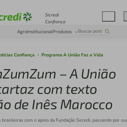
Acesse sicredi.com.br
Sicredi
Confiança
Agro
Institucional
Produtos
otícias Confiança
Programa A União Faz a Vida
umZumZum – A União
 cartaz com texto
ção de Inês Marocco
 brasileiras com o apoio da Fundação Sicredi, passando por su