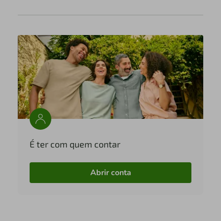
É ter com quem contar
Abrir conta