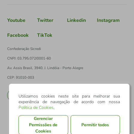
Youtube
Twitter
Linkedin
Instagram
Facebook
TikTok
Confederação Sicredi
CNPJ: 03.795.072/0001-60
Av. Assis Brasil, 3940, J. Lindóia - Porto Alegre
CEP: 91010-003
PT
EN
Utilizamos cookies neste site para melhorar sua
experiência de navegação de acordo com nossa
Política de Cookies
.
Gerenciar
Permissões de
Permitir todos
Cookies