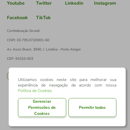
Youtube
Twitter
Linkedin
Instagram
Facebook
TikTok
Confederação Sicredi
CNPJ: 03.795.072/0001-60
Av. Assis Brasil, 3940, J. Lindóia - Porto Alegre
CEP: 91010-003
PT
EN
Utilizamos cookies neste site para melhorar sua
experiência de navegação de acordo com nossa
Política de Cookies
.
Gerenciar
Permissões de
Permitir todos
Cookies