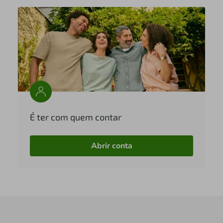
É ter com quem contar
Abrir conta