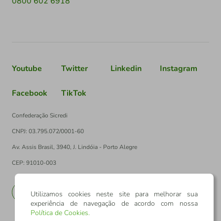
0800 602 6918
Youtube
Twitter
Linkedin
Instagram
Facebook
TikTok
Confederação Sicredi
CNPJ: 03.795.072/0001-60
Av. Assis Brasil, 3940, J. Lindóia - Porto Alegre
CEP: 91010-003
PT
EN
Utilizamos cookies neste site para melhorar sua
experiência de navegação de acordo com nossa
Política de Cookies
.