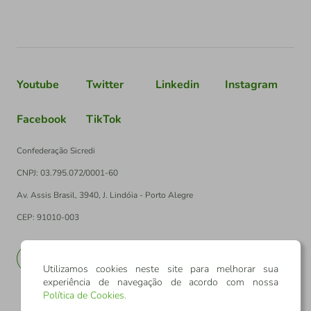
Youtube
Twitter
Linkedin
Instagram
Facebook
TikTok
Confederação Sicredi
CNPJ: 03.795.072/0001-60
Av. Assis Brasil, 3940, J. Lindóia - Porto Alegre
CEP: 91010-003
PT
EN
Utilizamos cookies neste site para melhorar sua
experiência de navegação de acordo com nossa
Política de Cookies
.