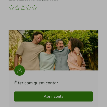
É ter com quem contar
Abrir conta