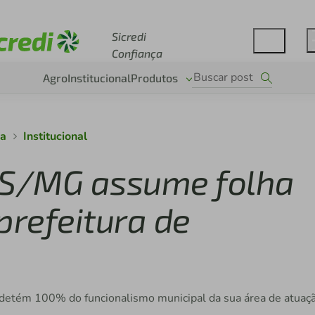
Acesse sicredi.com.br
Sicredi
Confiança
Agro
Institucional
Produtos
ça
Institucional
 RS/MG assume folha
refeitura de
a detém 100% do funcionalismo municipal da sua área de atuaç