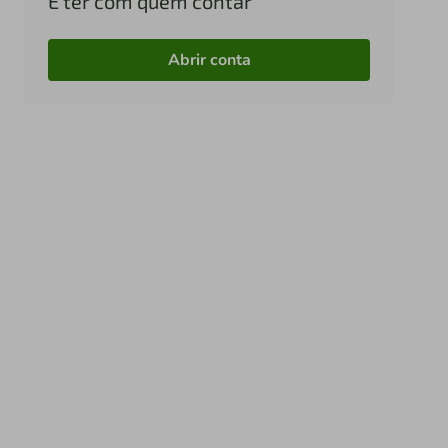
É ter com quem contar
Abrir conta