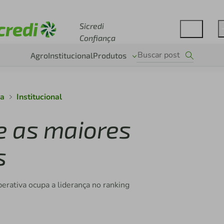
Acesse sicredi.com.br
Sicredi
Confiança
Agro
Institucional
Produtos
ça
Institucional
re as maiores
s
perativa ocupa a liderança no ranking