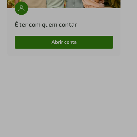
É ter com quem contar
Abrir conta