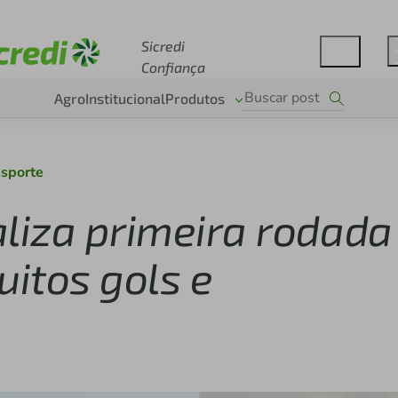
Acesse sicredi.com.br
Sicredi
Confiança
Agro
Institucional
Produtos
sporte
naliza primeira rodada
itos gols e