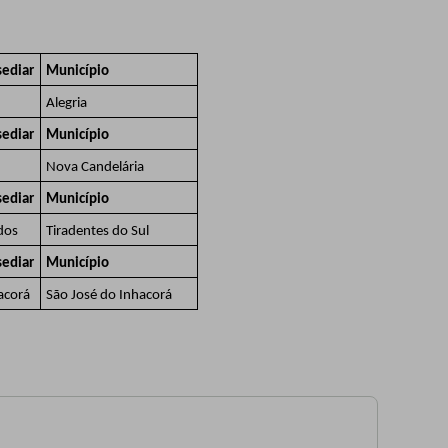
sediar
Município
Alegria
sediar
Município
Nova Candelária
sediar
Município
dos
Tiradentes do Sul
sediar
Município
acorá
São José do Inhacorá