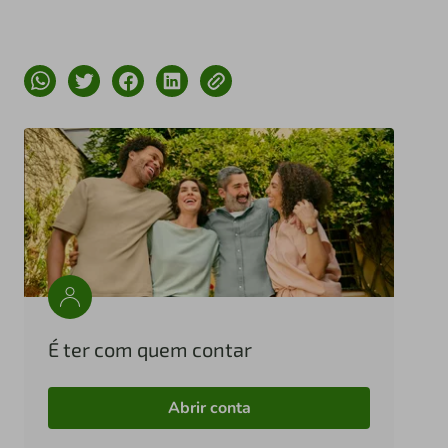
É ter com quem contar
Abrir conta