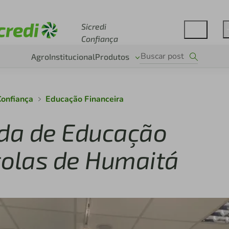
Acesse sicredi.com.br
Sicredi
Confiança
Agro
Institucional
Produtos
Confiança
Educação Financeira
nada de Educação
colas de Humaitá