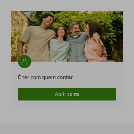
É ter com quem contar
Abrir conta