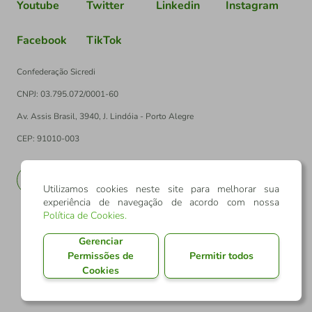
Youtube
Twitter
Linkedin
Instagram
Facebook
TikTok
Confederação Sicredi
CNPJ: 03.795.072/0001-60
Av. Assis Brasil, 3940, J. Lindóia - Porto Alegre
CEP: 91010-003
PT
EN
Utilizamos cookies neste site para melhorar sua
experiência de navegação de acordo com nossa
Política de Cookies
.
Gerenciar
Permissões de
Permitir todos
Cookies