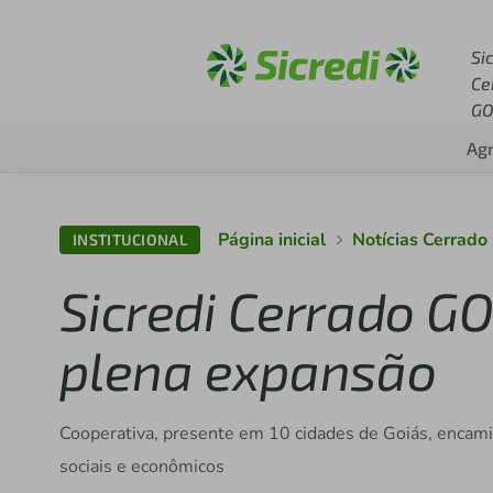
Acesse sicredi.com.br
Si
Ce
G
Ag
Página inicial
Notícias Cerrad
INSTITUCIONAL
Sicredi Cerrado G
plena expansão
Cooperativa, presente em 10 cidades de Goiás, encami
sociais e econômicos