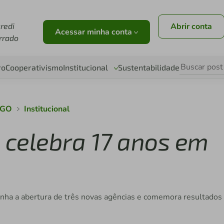
credi
Abrir conta
Acessar minha conta
rrado
O
ro
Cooperativismo
Institucional
Sustentabilidade
o GO
Institucional
O celebra 17 anos em
nha a abertura de três novas agências e comemora resultados