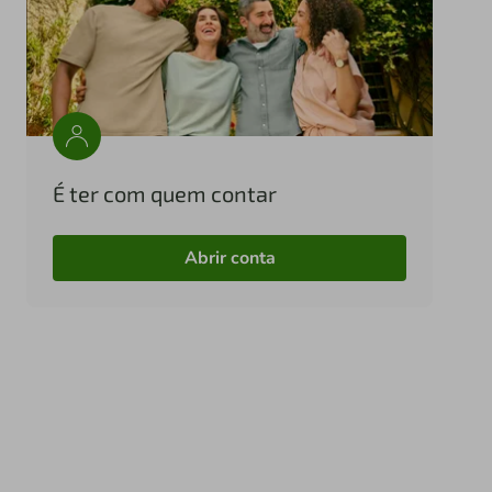
É ter com quem contar
Abrir conta