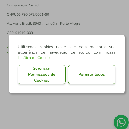
Confederação Sicredi
CNPJ: 03.795.072/0001-60
Av. Assis Brasil, 3940, J. Lindóia - Porto Alegre
CEP: 91010-003
Utilizamos cookies neste site para melhorar sua
PT
EN
experiência de navegação de acordo com nossa
Política de Cookies
.
Gerenciar
Permissões de
Permitir todos
Cookies