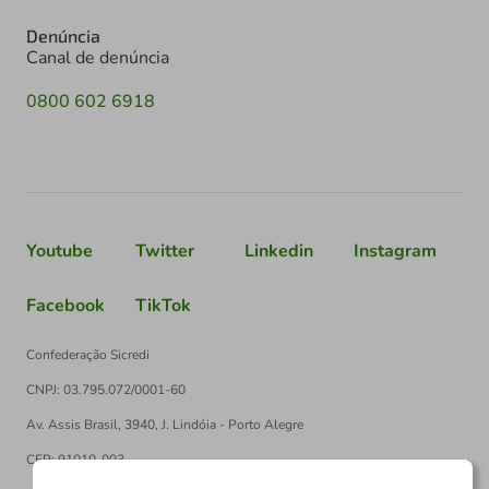
Denúncia
Canal de denúncia
0800 602 6918
Youtube
Twitter
Linkedin
Instagram
Facebook
TikTok
Confederação Sicredi
CNPJ: 03.795.072/0001-60
Av. Assis Brasil, 3940, J. Lindóia - Porto Alegre
CEP: 91010-003