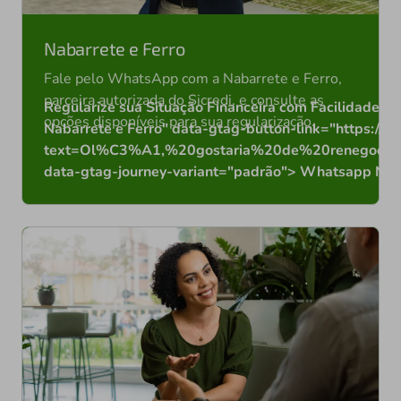
Nabarrete e Ferro
Fale pelo WhatsApp com a Nabarrete e Ferro,
parceira autorizada do Sicredi, e consulte as
Regularize sua Situação Financeira com Facilidade"
opções disponíveis para sua regularização.
Nabarrete e Ferro" data-gtag-button-link="https:
text=Ol%C3%A1,%20gostaria%20de%20renegoci
data-gtag-journey-variant="padrão"> Whatsapp Nab