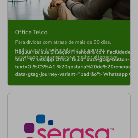
Office Telco
Para dívidas com atraso de mais de 90 dias,
conte com o atendimento de um parceiro
Regularize sua Situação Financeira com Facilidade" d
autorizado para encontrar a melhor alternativa.
text="Whatsapp Office Telco" data-gtag-button-li
text=Ol%C3%A1,%20gostaria%20de%20renegoci
data-gtag-journey-variant="padrão"> Whatsapp Offi