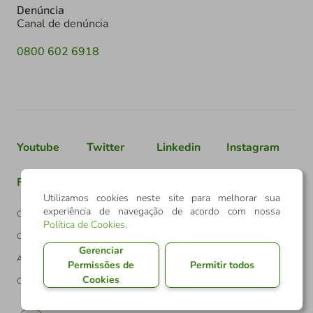
Denúncia
Canal de denúncia
0800 602 6918
Youtube
Twitter
Linkedin
Instagram
Facebook
TikTok
Utilizamos cookies neste site para melhorar sua
experiência de navegação de acordo com nossa
Confederação Sicredi
Política de Cookies
.
CNPJ: 03.795.072/0001-60
Gerenciar
Av. Assis Brasil, 3940, J. Lindóia - Porto Alegre
Permissões de
Permitir todos
Cookies
CEP: 91010-003