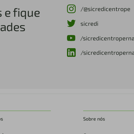
 e fique
/@sicredicentrope
dades
sicredi
/sicredicentroper
/sicredicentroper
os
Sobre nós