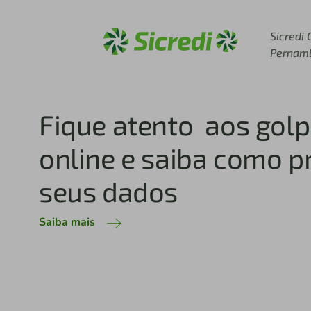
Acesse sicredi.com.br
Sicredi 
Pernam
Conte com o atendimento humano e digital, fale com a
Atendimento próxim
no WhatsApp
Clique aqui e saiba mais