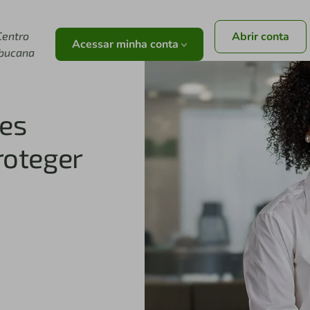
Centro
Abrir conta
Acessar minha conta
bucana
 gente!
o também