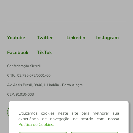
Youtube
Twitter
Linkedin
Instagram
Facebook
TikTok
Confederação Sicredi
CNPJ: 03.795.072/0001-60
Av. Assis Brasil, 3940, J. Lindóia - Porto Alegre
CEP: 91010-003
PT
EN
Utilizamos cookies neste site para melhorar sua
experiência de navegação de acordo com nossa
Política de Cookies
.