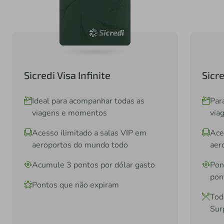
Sicredi Visa Infinite
Sicr
Ideal para acompanhar todas as
Par
viagens e momentos
via
Acesso ilimitado a salas VIP em
Ace
aeroportos do mundo todo
aer
Acumule 3 pontos por dólar gasto
Pon
pon
Pontos que não expiram
Tod
Sur