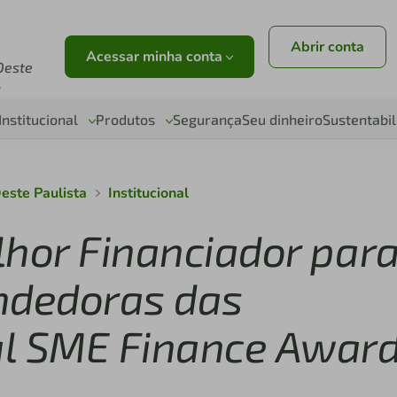
Abrir conta
Acessar minha conta
Oeste
a
Institucional
Produtos
Segurança
Seu dinheiro
Sustentabi
Oeste Paulista
Institucional
elhor Financiador par
ndedoras das
al SME Finance Awar