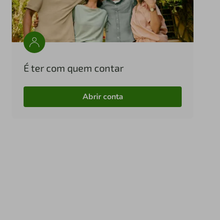
É ter com quem contar
Abrir conta