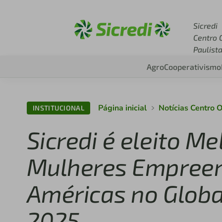
Acesse sicredi.com.br
Sicredi
Centro 
Paulist
Agro
Cooperativismo
Página inicial
Notícias Centro 
INSTITUCIONAL
Sicredi é eleito M
Mulheres Empree
Américas no Glob
2025