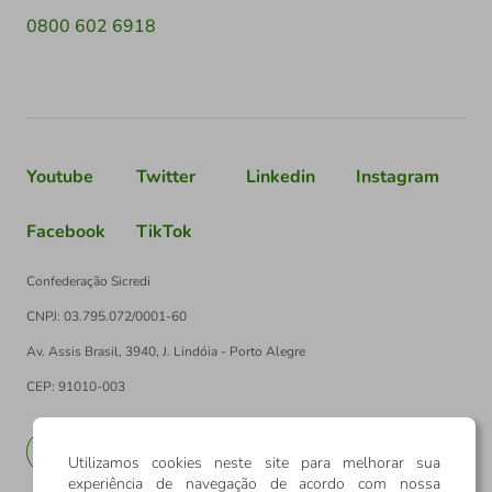
0800 602 6918
Youtube
Twitter
Linkedin
Instagram
Facebook
TikTok
Confederação Sicredi
CNPJ: 03.795.072/0001-60
Av. Assis Brasil, 3940, J. Lindóia - Porto Alegre
CEP: 91010-003
PT
EN
Utilizamos cookies neste site para melhorar sua
experiência de navegação de acordo com nossa