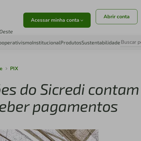
Abrir conta
Acessar minha conta
 Oeste
ooperativismo
Institucional
Produtos
Sustentabilidade
te
PIX
es do Sicredi contam
eceber pagamentos