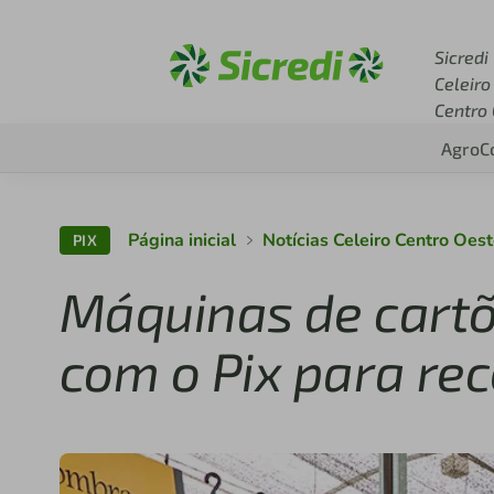
Acesse sicredi.com.br
Sicredi
Celeiro
Centro
Agro
C
Página inicial
Notícias Celeiro Centro Oes
PIX
Máquinas de cartõ
com o Pix para r