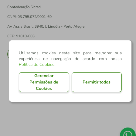
Confederação Sicredi
CNPJ: 03.795.072/0001-60
Av. Assis Brasil, 3940, J. Lindóia - Porto Alegre
CEP: 91010-003
Utilizamos cookies neste site para melhorar sua
PT
EN
experiência de navegação de acordo com nossa
Política de Cookies
.
Gerenciar
Permissões de
Permitir todos
Cookies