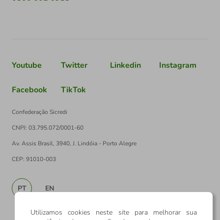
Youtube
Twitter
Linkedin
Instagram
Facebook
TikTok
Confederação Sicredi
CNPJ: 03.795.072/0001-60
Av. Assis Brasil, 3940, J. Lindóia - Porto Alegre
CEP: 91010-003
PT
EN
Utilizamos cookies neste site para melhorar sua