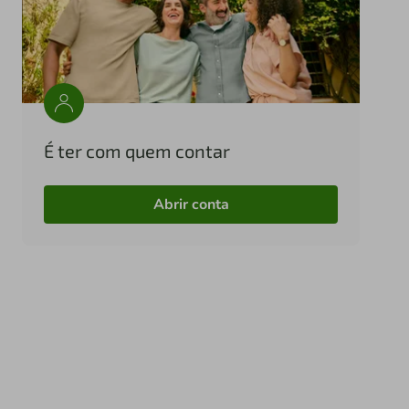
É ter com quem contar
Abrir conta