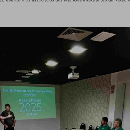
epresentam os associados das agências integrantes da Region