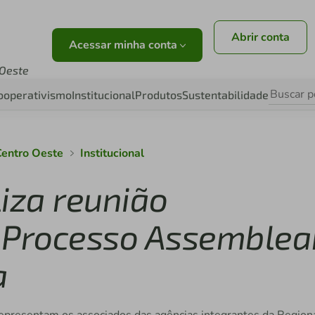
Abrir conta
Acessar minha conta
 Oeste
ooperativismo
Institucional
Produtos
Sustentabilidade
 Centro Oeste
Institucional
liza reunião
 Processo Assemblea
a