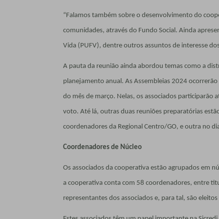
“Falamos também sobre o desenvolvimento do cooper
comunidades, através do Fundo Social. Ainda aprese
Vida (PUFV), dentre outros assuntos de interesse do
A pauta da reunião ainda abordou temas como a distr
planejamento anual. As Assembleias 2024 ocorrerão 
do mês de março. Nelas, os associados participarão 
voto. Até lá, outras duas reuniões preparatórias est
coordenadores da Regional Centro/GO, e outra no dia
Coordenadores de Núcleo
Os associados da cooperativa estão agrupados em n
a cooperativa conta com 58 coordenadores, entre tit
representantes dos associados e, para tal, são eleito
Estes associados têm um papel importante na Sicredi 