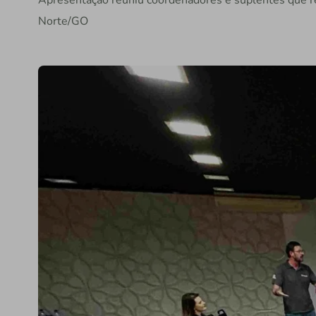
Apresentação reuniu coordenadores e suplentes que r
Norte/GO