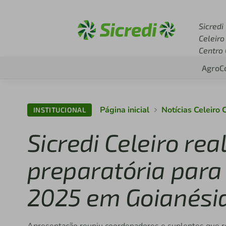
Acesse sicredi.com.br
Sicredi
Celeiro
Centro
Agro
C
Página inicial
Notícias Celeiro
INSTITUCIONAL
Sicredi Celeiro rea
preparatória para
2025 em Goianési