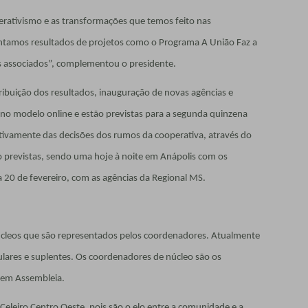
ativismo e as transformações que temos feito nas
ntamos resultados de projetos como o Programa A União Faz a
s associados”, complementou o presidente.
ibuição dos resultados, inauguração de novas agências e
no modelo online e estão previstas para a segunda quinzena
ativamente das decisões dos rumos da cooperativa, através do
ão previstas, sendo uma hoje à noite em Anápolis com os
 20 de fevereiro, com as agências da Regional MS.
úcleos que são representados pelos coordenadores. Atualmente
ulares e suplentes. Os coordenadores de núcleo são os
s em Assembleia.
Celeiro Centro Oeste, pois são o elo entre a comunidade e a