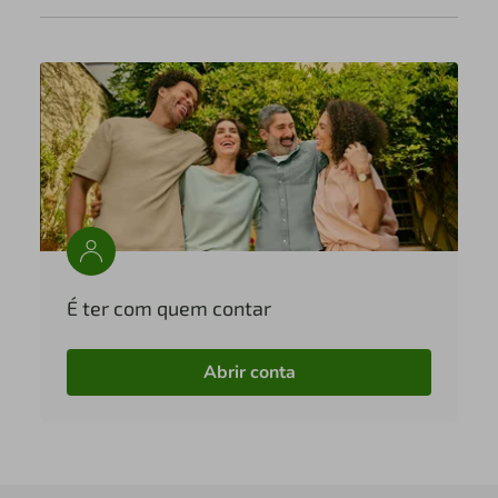
É ter com quem contar
Abrir conta