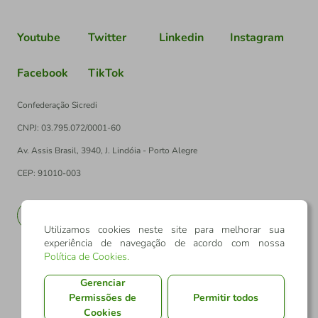
Youtube
Twitter
Linkedin
Instagram
Facebook
TikTok
Confederação Sicredi
CNPJ: 03.795.072/0001-60
Av. Assis Brasil, 3940, J. Lindóia - Porto Alegre
CEP: 91010-003
PT
EN
Utilizamos cookies neste site para melhorar sua
experiência de navegação de acordo com nossa
Política de Cookies
.
Gerenciar
Permissões de
Permitir todos
Cookies