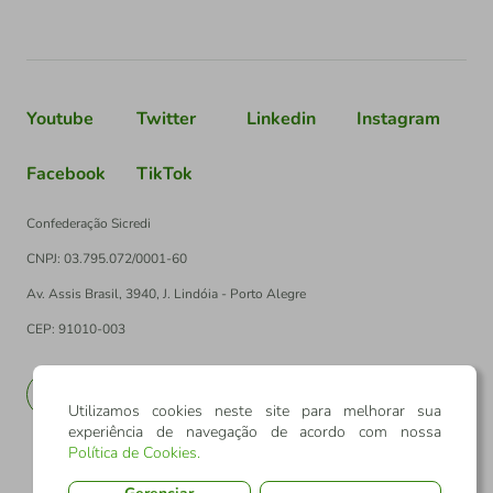
Youtube
Twitter
Linkedin
Instagram
Facebook
TikTok
Confederação Sicredi
CNPJ: 03.795.072/0001-60
Av. Assis Brasil, 3940, J. Lindóia - Porto Alegre
CEP: 91010-003
PT
EN
Utilizamos cookies neste site para melhorar sua
experiência de navegação de acordo com nossa
Política de Cookies
.