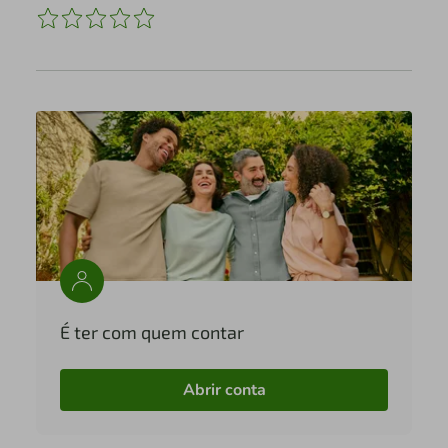
É ter com quem contar
Abrir conta