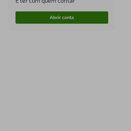
É ter com quem contar
Abrir conta