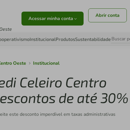
Abrir conta
Acessar minha conta
 Oeste
ooperativismo
Institucional
Produtos
Sustentabilidade
 Centro Oeste
Institucional
edi Celeiro Centro
descontos de até 30%
veite este desconto imperdível em taxas administrativas