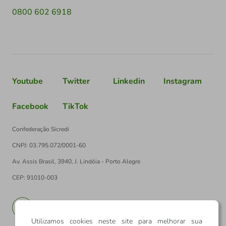
0800 602 6918
Youtube
Twitter
Linkedin
Instagram
Facebook
TikTok
Confederação Sicredi
CNPJ: 03.795.072/0001-60
Av. Assis Brasil, 3940, J. Lindóia - Porto Alegre
CEP: 91010-003
PT
EN
Utilizamos cookies neste site para melhorar sua