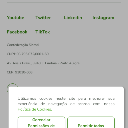
Youtube
Twitter
Linkedin
Instagram
Facebook
TikTok
Confederação Sicredi
CNPJ: 03.795.072/0001-60
Av. Assis Brasil, 3940, J. Lindóia - Porto Alegre
CEP: 91010-003
PT
EN
Utilizamos cookies neste site para melhorar sua
experiência de navegação de acordo com nossa
Política de Cookies
.
Gerenciar
Permissões de
Permitir todos