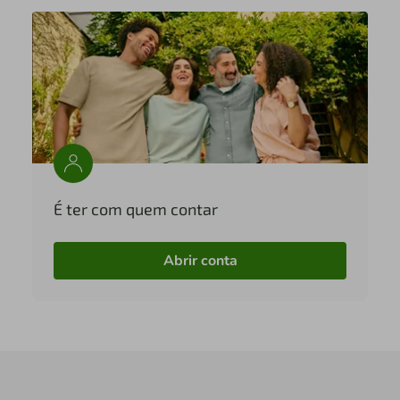
É ter com quem contar
Abrir conta