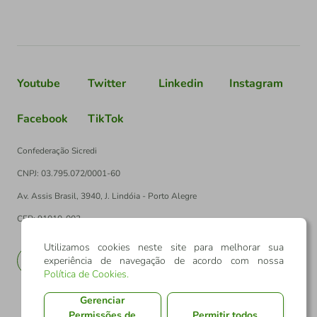
Youtube
Twitter
Linkedin
Instagram
Facebook
TikTok
Confederação Sicredi
CNPJ: 03.795.072/0001-60
Av. Assis Brasil, 3940, J. Lindóia - Porto Alegre
CEP: 91010-003
Utilizamos cookies neste site para melhorar sua
experiência de navegação de acordo com nossa
PT
EN
Política de Cookies
.
Gerenciar
Permissões de
Permitir todos