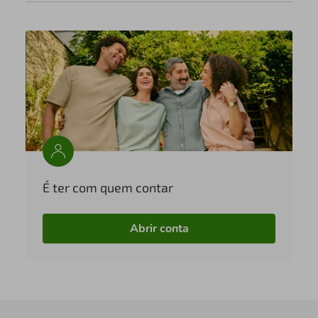
É ter com quem contar
Abrir conta