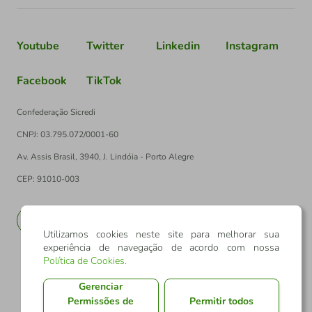
Youtube
Twitter
Linkedin
Instagram
Facebook
TikTok
Confederação Sicredi
CNPJ: 03.795.072/0001-60
Av. Assis Brasil, 3940, J. Lindóia - Porto Alegre
CEP: 91010-003
PT
EN
Utilizamos cookies neste site para melhorar sua
experiência de navegação de acordo com nossa
Política de Cookies
.
Gerenciar
Permissões de
Permitir todos