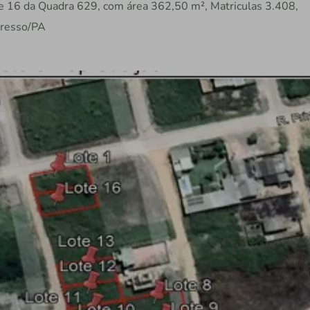
e 16 da Quadra 629, com área 362,50 m², Matriculas 3.408,
gresso/PA