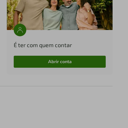
É ter com quem contar
Abrir conta