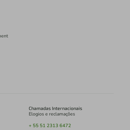
ment
Chamadas Internacionais
Elogios e reclamações
+ 55 51 2313 6472