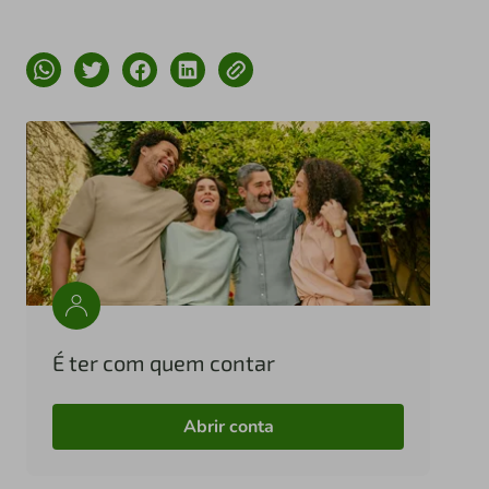
É ter com quem contar
Abrir conta