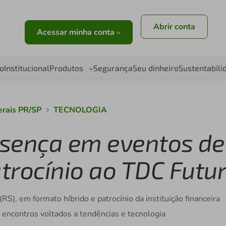
Abrir conta
Acessar minha conta
o
Institucional
Produtos
Segurança
Seu dinheiro
Sustentabili
erais PR/SP
TECNOLOGIA
resença em eventos de
trocínio ao TDC Futu
S), em formato híbrido e patrocínio da instituição financeira
encontros voltados a tendências e tecnologia