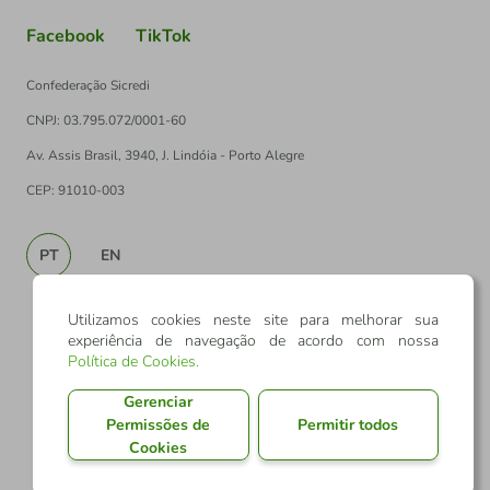
Facebook
TikTok
Confederação Sicredi
CNPJ: 03.795.072/0001-60
Av. Assis Brasil, 3940, J. Lindóia - Porto Alegre
CEP: 91010-003
PT
EN
Utilizamos cookies neste site para melhorar sua
experiência de navegação de acordo com nossa
Política de Cookies
.
Gerenciar
Permissões de
Permitir todos
Cookies