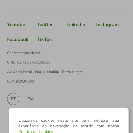
Youtube
Twitter
Linkedin
Instagram
Facebook
TikTok
Confederação Sicredi
CNPJ: 03.795.072/0001-60
Av. Assis Brasil, 3940, J. Lindóia - Porto Alegre
CEP: 91010-003
PT
EN
Utilizamos cookies neste site para melhorar sua
experiência de navegação de acordo com nossa
Política de Cookies
.