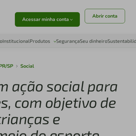
Abrir conta
Acessar minha conta
o
Institucional
Produtos
Segurança
Seu dinheiro
Sustentabili
 PR/SP
Social
am ação social para
s, com objetivo de
crianças e
meio do esporte