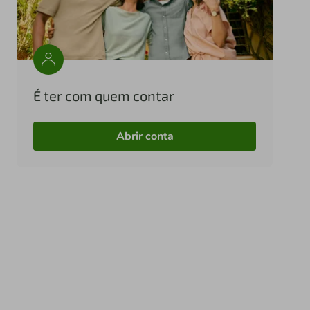
É ter com quem contar
Abrir conta