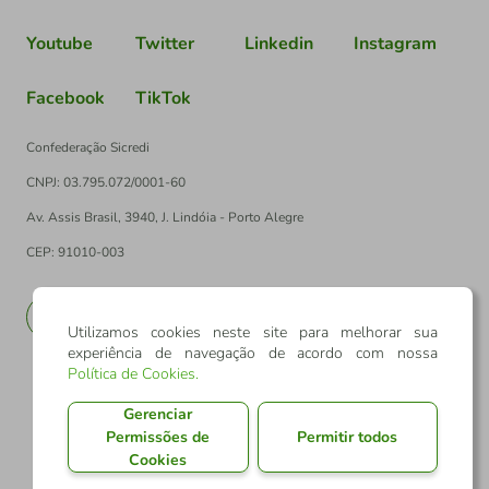
Youtube
Twitter
Linkedin
Instagram
Facebook
TikTok
Confederação Sicredi
CNPJ: 03.795.072/0001-60
Av. Assis Brasil, 3940, J. Lindóia - Porto Alegre
CEP: 91010-003
PT
EN
Utilizamos cookies neste site para melhorar sua
experiência de navegação de acordo com nossa
Política de Cookies
.
Gerenciar
Permissões de
Permitir todos
Cookies