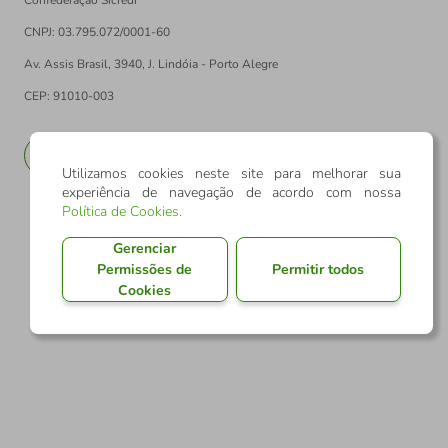
Confederação Sicredi
CNPJ: 03.795.072/0001-60
Av. Assis Brasil, 3940, J. Lindóia - Porto Alegre
CEP: 91010-003
PT
EN
Utilizamos cookies neste site para melhorar sua
experiência de navegação de acordo com nossa
Política de Cookies
.
Gerenciar
Permissões de
Permitir todos
Cookies