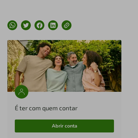
É ter com quem contar
Abrir conta