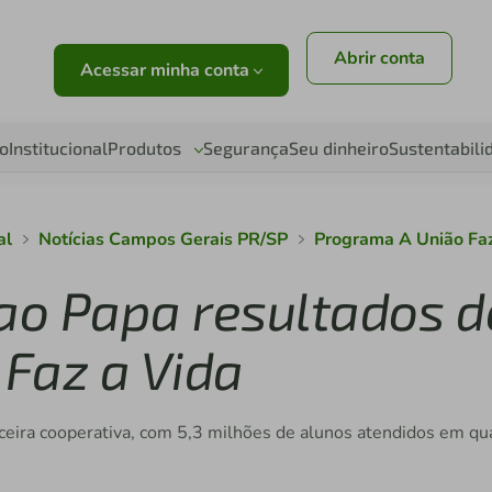
Abrir conta
Acessar minha conta
o
Institucional
Produtos
Segurança
Seu dinheiro
Sustentabili
al
Notícias Campos Gerais PR/SP
Programa A União Fa
 ao Papa resultados d
Faz a Vida
inanceira cooperativa, com 5,3 milhões de alunos atendidos em q