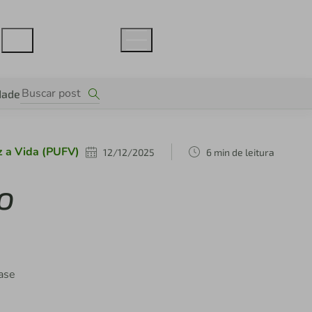
dade
z a Vida (PUFV)
12/12/2025
6 min de leitura
o
uase