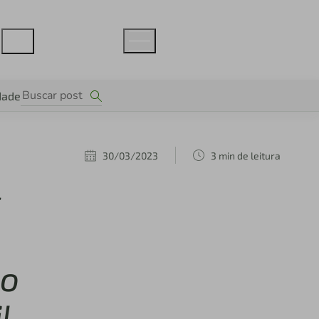
dade
30/03/2023
3 min de leitura
s
do
l