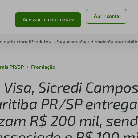
Abrir conta
Acessar minha conta
o
Institucional
Produtos
Segurança
Seu dinheiro
Sustentabili
rais PR/SP
Premiação
 Visa, Sicredi Campo
uritiba PR/SP entrega
izam R$ 200 mil, sen
associado e R$ 100 mi