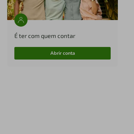
É ter com quem contar
Abrir conta