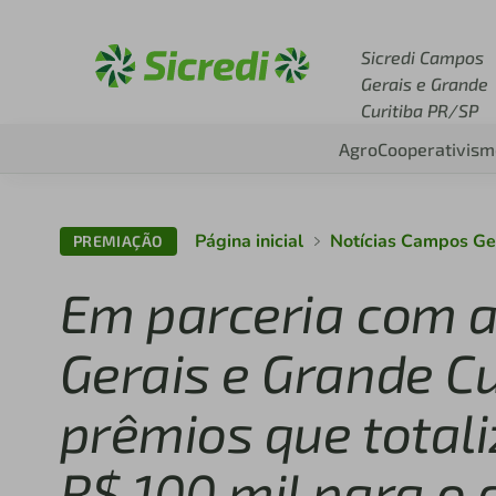
Acesse sicredi.com.br
Sicredi Campos
Gerais e Grande
Curitiba PR/SP
Agro
Cooperativism
Página inicial
Notícias Campos Ge
PREMIAÇÃO
Em parceria com a
Gerais e Grande C
prêmios que total
R$ 100 mil para o 