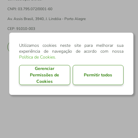
CNPJ: 03.795.072/0001-60
Av. Assis Brasil, 3940, J. Lindóia - Porto Alegre
CEP: 91010-003
Utilizamos cookies neste site para melhorar sua
PT
EN
experiência de navegação de acordo com nossa
Política de Cookies
.
Gerenciar
Permissões de
Permitir todos
Cookies